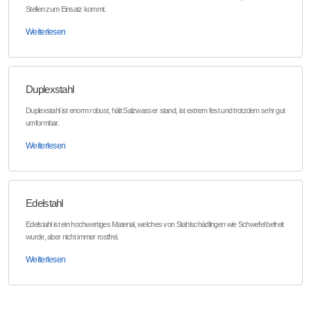
Stellen zum Einsatz kommt.
Weiterlesen
Duplexstahl
Duplexstahl ist enorm robust, hält Salzwasser stand, ist extrem fest und trotzdem sehr gut
umformbar.
Weiterlesen
Edelstahl
Edelstahl ist ein hochwertiges Material, welches von Stahlschädlingen wie Schwefel befreit
wurde, aber nicht immer rostfrei.
Weiterlesen