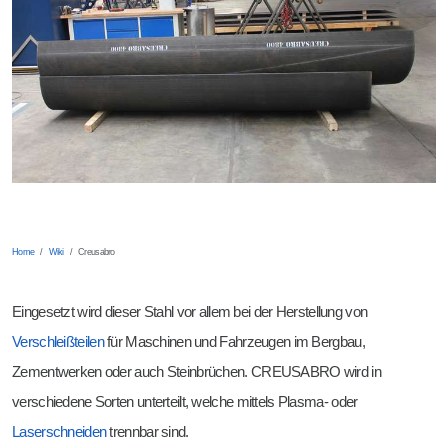
Rundbiegen
Wehrtechnik DIN 2303
Scheren
Mehr Möglichkeiten
Stanzen
Gleitschleifen
Home
Wiki
Creusabro
Eingesetzt wird dieser Stahl vor allem bei der Herstellung von
Verschleißteilen
für Maschinen und Fahrzeugen im Bergbau,
Zementwerken oder auch Steinbrüchen. CREUSABRO wird in
verschiedene Sorten unterteilt, welche mittels Plasma- oder
Laserschneiden
trennbar sind.