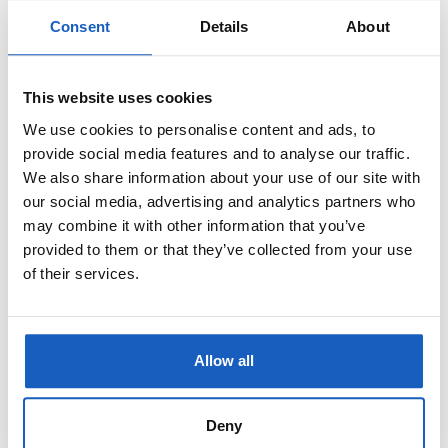
Warmverformung bis 500 °C mit anschließender Luftabkühlung möglich.
Consent
Details
About
Auch die Kaltverformung z.B. durch
abkanten
ist gut ausführbar. Beim
Schweißen mit allen gängigen Verfahren sind die Vorwärmtemperaturen
This website uses cookies
zu beachten.
We use cookies to personalise content and ads, to
provide social media features and to analyse our traffic.
CREUSABRO 8000
We also share information about your use of our site with
our social media, advertising and analytics partners who
ist ein ölvergüteter, extrem verschleißfester Stahl. Lieferbar ist
may combine it with other information that you’ve
CREUSABRO 8000 in den Dicken von 4-60 mm bei einer
provided to them or that they’ve collected from your use
Oberflächenhärte von 470-540 HB. Durch seine hohe
of their services.
Temperaturbeständigkeit ist eine Warmverformung bis 500 °C mit
anschließender Luftabkühlung möglich. Auch die Kaltverformung z.B.
Allow all
durch Kanten ist gut ausführbar. Dieses Material wird überall dort
eingesetzt, wo extremer
Verschleiß
stattfindet.
Deny