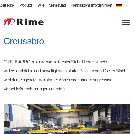
Zertifikate
Produkte
Wiki
Vermietung
Konstruktionsanforderungen
Creusabro
Über uns
CREUSABRO ist ein verschleißfester Stahl. Dieser ist sehr
Aktuelles
Blechbearbeitung
widerstandsfähig und bewältigt auch starke Belastungen. Dieser Stahl
Onlineshop
Laserschneiden
Schweißfachbetrieb
wird dort eingesetzt, wo starker Abrieb oder andere aggressive
Verschleißerscheinungen auftreten.
Abkanten
MIG-Schweißen
Rime als Arbeitgeber
Schwenkbiegen
MAG-Schweißen
Jobs bei Rime
Fräsen
WIG-Schweißen
Ausbildung & Studium
Kantenbearbeitung
Roboterschweißen
Praktikum & Ferienarbeit