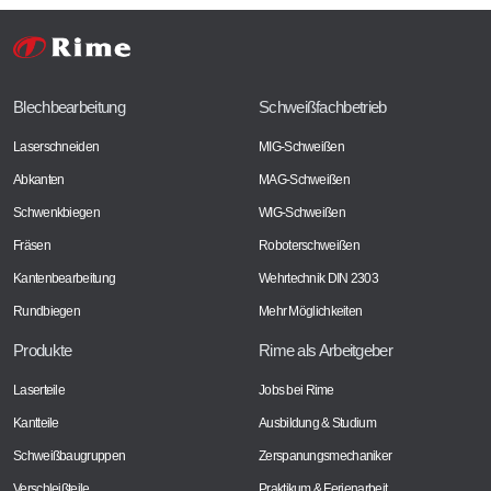
Blechbearbeitung
Schweißfachbetrieb
Laserschneiden
MIG-Schweißen
Abkanten
MAG-Schweißen
Schwenkbiegen
WIG-Schweißen
Fräsen
Roboterschweißen
Kantenbearbeitung
Wehrtechnik DIN 2303
Rundbiegen
Mehr Möglichkeiten
Produkte
Rime als Arbeitgeber
Laserteile
Jobs bei Rime
Kantteile
Ausbildung & Studium
Schweißbaugruppen
Zerspanungsmechaniker
Verschleißteile
Praktikum & Ferienarbeit