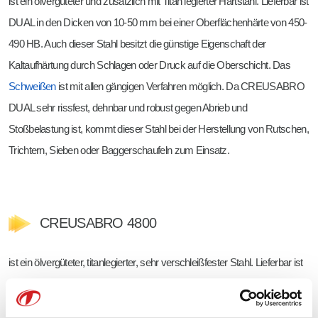
ist ein ölvergüteter und zusätzlich mit Titan legierter Hartstahl. Lieferbar ist
DUAL in den Dicken von 10-50 mm bei einer Oberflächenhärte von 450-
490 HB. Auch dieser Stahl besitzt die günstige Eigenschaft der
Kaltaufhärtung durch Schlagen oder Druck auf die Oberschicht. Das
Schweißen
ist mit allen gängigen Verfahren möglich. Da CREUSABRO
DUAL sehr rissfest, dehnbar und robust gegen Abrieb und
Stoßbelastung ist, kommt dieser Stahl bei der Herstellung von Rutschen,
Trichtern, Sieben oder Baggerschaufeln zum Einsatz.
CREUSABRO 4800
ist ein ölvergüteter, titanlegierter, sehr verschleißfester Stahl. Lieferbar ist
die Sorte 4800 in den Dicken von 3-150 mm bei einer Oberflächenhärte
von 360-430 HB. Durch seine hohe Temperaturbeständigkeit ist eine