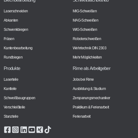
Laserschneiden
MIG-Schweißen
Abkanten
MAG-Schweißen
Schwenkbiegen
WIG-Schweißen
Fräsen
Roboterschweißen
Kantenbearbeitung
Wehrtechnik DIN 2303
Rundbiegen
Mehr Möglichkeiten
Produkte
Rime als Arbeitgeber
Laserteile
Jobs bei Rime
Kantteile
Ausbildung & Studium
Schweißbaugruppen
Zerspanungsmechaniker
Verschleißteile
Praktikum & Ferienarbeit
Stanzteile
Ferienarbeit