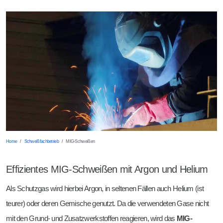
Rundbiegen
Wehrtechnik DIN 2303
Scheren
Mehr Möglichkeiten
Stanzen
Gleitschleifen
Home
Schweißfachbetrieb
MIG-Schweißen
Effizientes MIG-Schweißen mit Argon und Helium
Als Schutzgas wird hierbei Argon, in seltenen Fällen auch Helium (ist
teurer) oder deren Gemische genutzt. Da die verwendeten Gase nicht
mit den Grund- und Zusatzwerkstoffen reagieren, wird das
MIG-