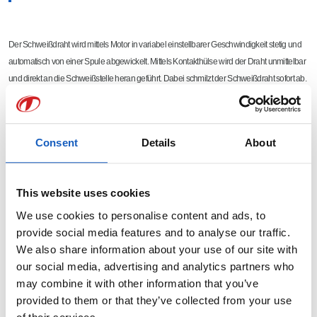
Der Schweißdraht wird mittels Motor in variabel einstellbarer Geschwindigkeit stetig und
automatisch von einer Spule abgewickelt. Mittels Kontakthülse wird der Draht unmittelbar
und direkt an die Schweißstelle heran geführt. Dabei schmilzt der Schweißdraht sofort ab.
Während des MIG-Schweiß-Prozesses wird durch eine Düse Schutzgas zugeführt.
Dieses verhindert das Eindringen von Sauerstoff in das Schweißbad und schützt somit
vor Oxidation. Diese würde zur Schwächung der Schweißnaht und folglich zu minderer
Consent
Details
About
Qualität führen. Die fertige Schweißnaht wird auch Schweißraupe genannt.
This website uses cookies
We use cookies to personalise content and ads, to
provide social media features and to analyse our traffic.
We also share information about your use of our site with
our social media, advertising and analytics partners who
may combine it with other information that you’ve
provided to them or that they’ve collected from your use