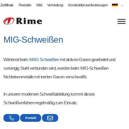
Zertifikate
Produkte
Wiki
Vermietung
Konstruktionsanforderungen
MIG-Schweißen
Über uns
Während beim
MAG Schweißen
mit aktiven Gasen gearbeitet und
Aktuelles
Blechbearbeitung
vorrangig Stahl verbunden wird, werden beim MIG-Schweißen
Onlineshop
Laserschneiden
Schweißfachbetrieb
Nichteisenmetalle mit inerten Gasen verschweißt.
Abkanten
MIG-Schweißen
Rime als Arbeitgeber
In unserer modernen Schweißabteilung kommt dieses
Schwenkbiegen
MAG-Schweißen
Jobs bei Rime
Schweißverfahren regelmäßig zum Einsatz.
Fräsen
WIG-Schweißen
Ausbildung & Studium
Kontakt
Kantenbearbeitung
Roboterschweißen
Praktikum & Ferienarbeit