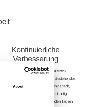
eit
Kontinuierliche
Verbesserung
Ständige Verbesserung ist Teil unseres
bstverständnisses. Wir hinterfragen Bestehendes,
lernen aus Erfahrungen und streben danach,
About
Prozesse, Produkte und uns selbst stetig
weiterzuentwickeln – mit dem Ziel, jeden Tag ein