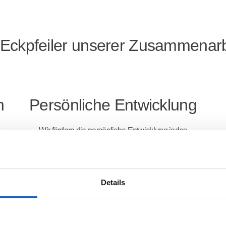
 Eckpfeiler unserer Zusammenarb
n
Persönliche Entwicklung
Wir fördern die persönliche Entwicklung jedes
Einzelnen. Durch kontinuierliches Lernen,
eln
konstruktives Feedback und die Freiheit,
Sel
m
Verantwortung zu übernehmen, schaffen wir Raum
Details
er
für individuelle Entfaltung und gemeinsames
Vorankommen.