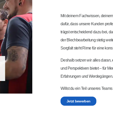
Mit deinem Fachwissen, deinem
dafür, dass unsere Kunden prof
trägst entscheidend dazu bei, da
der Blechbearbeitung stetig we
Sorgfalt steht Rime für eine kon
Deshalb setzen wir alles daran, e
und Perspektiven bietet – für Me
Erfahrungen und Werdegängen
Willst du ein Teil unseres Teams
Jetzt bewerben