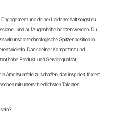
 Engagement und deiner Leidenschaft sorgst du
essionell und auf Augenhöhe beraten werden. Du
ss wir unsere technologische Spitzenposition in
iterentwickeln. Dank deiner Kompetenz und
stant hohe Produkt- und Servicequalität.
in Arbeitsumfeld zu schaffen, das inspiriert, fördert
nschen mit unterschiedlichsten Talenten,
.
 sein?