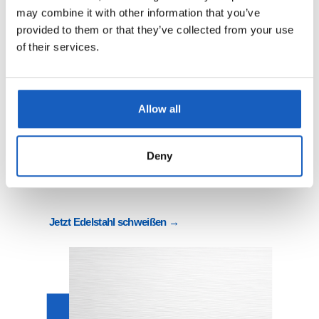
may combine it with other information that you’ve
Maximalgröße und -dicke:
provided to them or that they’ve collected from your use
of their services.
16.000 x 4.000 mm bis 12 mm
6.000 x 2.000 mm bis 35 mm
kleinere Formate bis 40 mm
Materialtypen:
Allow all
1.4301 X5CrNi18-10 (V2A)
1.4404 X2CrNiMo17-12-2 (V4A)
Deny
1.4541 X6CrNiTi18-10 (V2A)
1.4571 X6CrNiMoTi17-12-2 (V4A)
Jetzt Edelstahl schweißen →