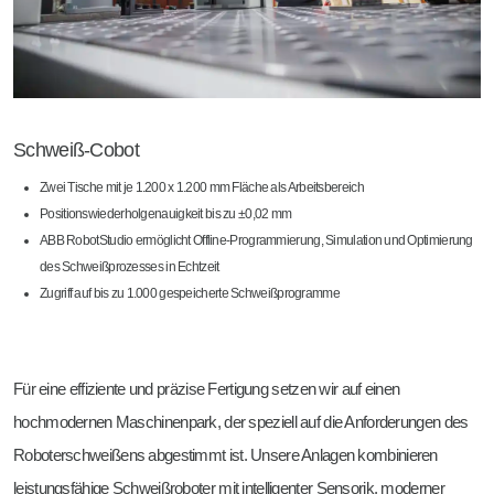
Schweiß-Cobot
Zwei Tische mit je 1.200 x 1.200 mm Fläche als Arbeitsbereich
Positionswiederholgenauigkeit bis zu ±0,02 mm
ABB RobotStudio ermöglicht Offline-Programmierung, Simulation und Optimierung
des Schweißprozesses in Echtzeit
Zugriff auf bis zu 1.000 gespeicherte Schweißprogramme
Für eine effiziente und präzise Fertigung setzen wir auf einen
hochmodernen Maschinenpark, der speziell auf die Anforderungen des
Roboterschweißens abgestimmt ist. Unsere Anlagen kombinieren
leistungsfähige Schweißroboter mit intelligenter Sensorik, moderner