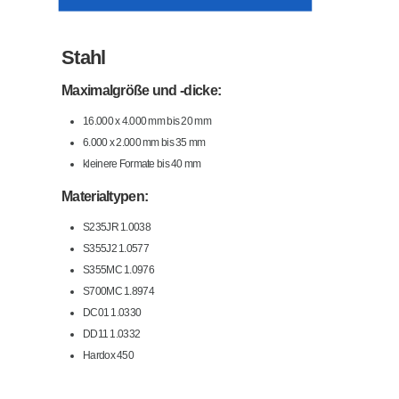
Stahl
Maximalgröße und -dicke:
16.000 x 4.000 mm bis 20 mm
6.000 x 2.000 mm bis 35 mm
kleinere Formate bis 40 mm
Materialtypen:
S235JR 1.0038
S355J2 1.0577
S355MC 1.0976
S700MC 1.8974
DC01 1.0330
DD11 1.0332
Hardox 450