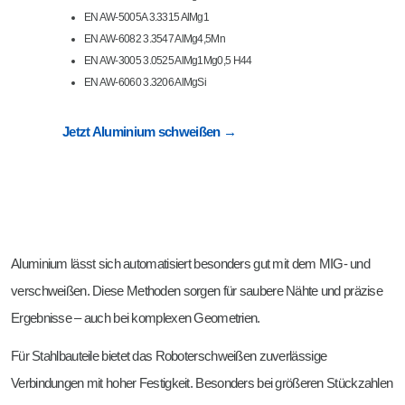
EN AW-5005A 3.3315 AlMg1
EN AW-6082 3.3547 AlMg4,5Mn
EN AW-3005 3.0525 AlMg1Mg0,5 H44
EN AW-6060 3.3206 AlMgSi
Jetzt Aluminium schweißen →
Aluminium lässt sich automatisiert besonders gut mit dem MIG- und
verschweißen. Diese Methoden sorgen für saubere Nähte und präzise
Ergebnisse – auch bei komplexen Geometrien.
Für Stahlbauteile bietet das Roboterschweißen zuverlässige
Verbindungen mit hoher Festigkeit. Besonders bei größeren Stückzahlen