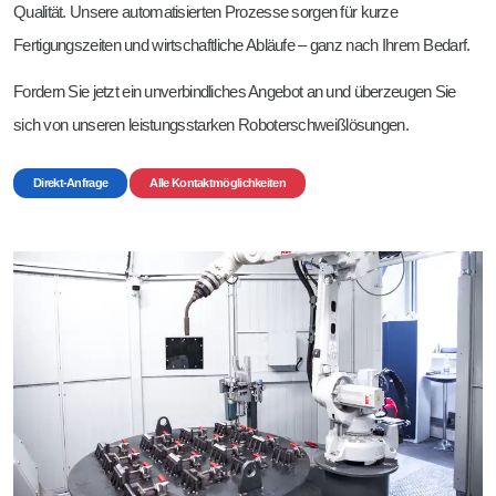
Rundbiegen
Wehrtechnik DIN 2303
Qualität. Unsere automatisierten Prozesse sorgen für kurze
Fertigungszeiten und wirtschaftliche Abläufe – ganz nach Ihrem Bedarf.
Scheren
Mehr Möglichkeiten
Fordern Sie jetzt ein unverbindliches Angebot an und überzeugen Sie
Stanzen
sich von unseren leistungsstarken Roboterschweißlösungen.
Gleitschleifen
Direkt-Anfrage
Alle Kontaktmöglichkeiten