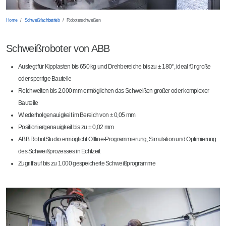
Home
Schweißfachbetrieb
Roboterschweißen
Schweißroboter von ABB
Auslegt für Kipplasten bis 650 kg und Drehbereiche bis zu ± 180°, ideal für große
oder sperrige Bauteile
Reichweiten bis 2.000 mm ermöglichen das Schweißen großer oder komplexer
Bauteile
Wiederholgenauigkeit im Bereich von ± 0,05 mm
Positioniergenauigkeit bis zu ± 0,02 mm
ABB RobotStudio ermöglicht Offline-Programmierung, Simulation und Optimierung
des Schweißprozesses in Echtzeit
Zugriff auf bis zu 1.000 gespeicherte Schweißprogramme