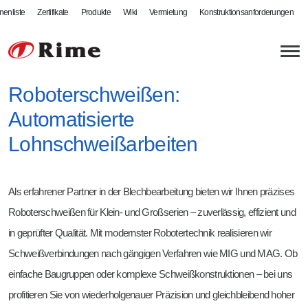
nenliste
Zertifikate
Produkte
Wiki
Vermietung
Konstruktionsanforderungen
Roboterschweißen:
Automatisierte
Über uns
Lohnschweißarbeiten
Aktuelles
Blechbearbeitung
Onlineshop
Laserschneiden
Schweißfachbetrieb
Als erfahrener Partner in der Blechbearbeitung bieten wir Ihnen präzises
Abkanten
MIG-Schweißen
Rime als Arbeitgeber
Roboterschweißen für Klein- und Großserien – zuverlässig, effizient und
Schwenkbiegen
MAG-Schweißen
Jobs bei Rime
in geprüfter Qualität. Mit modernster Robotertechnik realisieren wir
Schweißverbindungen nach gängigen Verfahren wie MIG und MAG. Ob
Fräsen
WIG-Schweißen
Ausbildung & Studium
einfache Baugruppen oder komplexe Schweißkonstruktionen – bei uns
Kantenbearbeitung
Roboterschweißen
Praktikum & Ferienarbeit
profitieren Sie von wiederholgenauer Präzision und gleichbleibend hoher