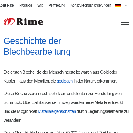
Zertifikate
Produkte
Wiki
Vermietung
Konstruktionsanforderungen
Geschichte der
Blechbearbeitung
Über uns
Aktuelles
Blechbearbeitung
Die ersten Bleche, die der Mensch herstellte waren aus Gold oder
Onlineshop
Laserschneiden
Schweißfachbetrieb
Kupfer – aus den Metallen, die
gediegen
in der Natur vorkommen.
Abkanten
MIG-Schweißen
Rime als Arbeitgeber
Diese Bleche waren noch sehr klein und dienten zur Herstellung von
Schwenkbiegen
MAG-Schweißen
Jobs bei Rime
Schmuck. Über Jahrtausende hinweg wurden neue Metalle entdeckt
und die Möglichkeit
Materialeigenschaften
durch Legierungselemente zu
Fräsen
WIG-Schweißen
Ausbildung & Studium
verändern.
Kantenbearbeitung
Roboterschweißen
Praktikum & Ferienarbeit
Diese Geschichte begann vor über 80.000 Jahren und führt bis zur