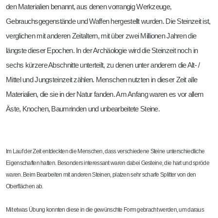
den Materialien benannt, aus denen vorrangig Werkzeuge,
Gebrauchsgegenstände und Waffen hergestellt wurden. Die Steinzeit ist,
verglichen mit anderen Zeitaltern, mit über zwei Millionen Jahren die
längste dieser Epochen. In der Archäologie wird die Steinzeit noch in
sechs kürzere Abschnitte unterteilt, zu denen unter anderem die Alt- /
Mittel und Jungsteinzeit zählen. Menschen nutzten in dieser Zeit alle
Materialien, die sie in der Natur fanden. Am Anfang waren es vor allem
Äste, Knochen, Baumrinden und unbearbeitete Steine.
Im Lauf der Zeit entdeckten die Menschen, dass verschiedene Steine unterschiedliche
Eigenschaften hatten. Besonders interessant waren dabei Gesteine, die hart und spröde
waren. Beim Bearbeiten mit anderen Steinen, platzen sehr scharfe Splitter von den
Oberflächen ab.
Mit etwas Übung konnten diese in die gewünschte Form gebracht werden, um daraus