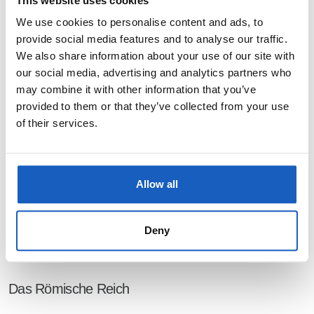
This website uses cookies
Das erste Schmiedeeisen wurde um 1.500 v. Chr. in sogenannten
We use cookies to personalise content and ads, to
Niedrigöfen hergestellt. Erst etwa 1.000 Jahre später, um 500 v. Chr.,
provide social media features and to analyse our traffic.
We also share information about your use of our site with
wurde in China der Hochofen erfunden, und Eisen wurde in größerem
our social media, advertising and analytics partners who
Umfang verfügbar. In den Niederlanden begann man um 800 v. Chr.
may combine it with other information that you’ve
mehr und mehr mit Eisen zu arbeiten, das die Verwendung von Bronze
provided to them or that they’ve collected from your use
ersetzte.
of their services.
Dies ist der Beginn der Eisenzeit. Da Eisen leicht korrodiert, sind nur
Allow all
wenige Objekte aus der Eisenzeit erhalten geblieben. Erst in den letzten
200 Jahren ist es gelungen, Eisenlegierungen so effizient zu reinigen,
dass
Stahl
, wie wir ihn heute kennen, im großen Maßstab verfügbar ist.
Deny
Das Römische Reich