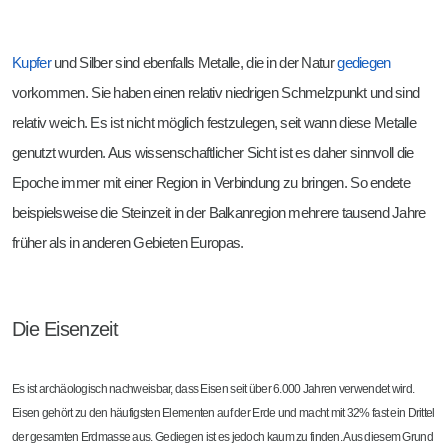
Kupfer
und Silber sind ebenfalls Metalle, die in der Natur
gediegen
vorkommen. Sie haben einen relativ niedrigen Schmelzpunkt und sind
relativ weich. Es ist nicht möglich festzulegen, seit wann diese Metalle
genutzt wurden. Aus wissenschaftlicher Sicht ist es daher sinnvoll die
Epoche immer mit einer Region in Verbindung zu bringen. So endete
beispielsweise die Steinzeit in der Balkanregion mehrere tausend Jahre
früher als in anderen Gebieten Europas.
Die Eisenzeit
Es ist archäologisch nachweisbar, dass Eisen seit über 6.000 Jahren verwendet wird.
Eisen gehört zu den häufigsten Elementen auf der Erde und macht mit 32% fast ein Drittel
der gesamten Erdmasse aus. Gediegen ist es jedoch kaum zu finden. Aus diesem Grund