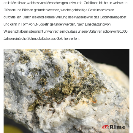
erste Metall war, welches vom Menschen genutzt wurde. Gold kann bis heute weltweit in
Flüssen und Bächen gefunden werden, welche goldhaltige Gesteinsschichten
durchfließen. Durch die erodierende Wirkung des Wassers wird das Gold herausgelöst
und kann in Form von „Nuggets“ gefunden werden. Nach Einschätzung von
Wissenschaftlern ist es nicht unwahrscheinlich, dass unsere Vorfahren schon vor 80.000
Jahren einfache Schmuckstücke aus Gold herstellten.