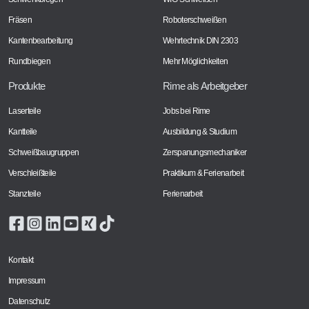
Fräsen
Roboterschweißen
Kantenbearbeitung
Wehrtechnik DIN 2303
Rundbiegen
Mehr Möglichkeiten
Produkte
Rime als Arbeitgeber
Laserteile
Jobs bei Rime
Kantteile
Ausbildung & Studium
Schweißbaugruppen
Zerspanungsmechaniker
Verschleißteile
Praktikum & Ferienarbeit
Stanzteile
Ferienarbeit
Kontakt
Impressum
Datenschutz