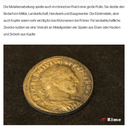
Die Metallverarbeitung spielte auch im römischen Reich eine große Rolle. Sie deckte den
Bedarf von Militär, Landwirtschaft, Handwerk und Baugewerbe. Die Edelmetalle, aber
auch Kupfer waren sehr wichtig für das Münzwesen der Römer. Für landwirtschaftliche
Zwecke nutzten sie eine Vielzahl an Metallgeräten wie Spaten aus Eisen oder Hacken
und Sicheln aus Kupfer.