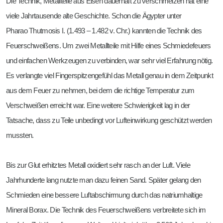
Die Technik, Metallteile aus Eisen dauerhaft zu verschmelzen hat eine
viele Jahrtausende alte Geschichte. Schon die Ägypter unter
Pharao Thutmosis I. (1.493 – 1.482 v. Chr.) kannten die Technik des
Feuerschweißens. Um zwei Metallteile mit Hilfe eines Schmiedefeuers
und einfachen Werkzeugen zu verbinden, war sehr viel Erfahrung nötig.
Es verlangte viel Fingerspitzengefühl das Metall genau in dem Zeitpunkt
aus dem Feuer zu nehmen, bei dem die richtige Temperatur zum
Verschweißen erreicht war. Eine weitere Schwierigkeit lag in der
Tatsache, dass zu Teile unbedingt vor Lufteinwirkung geschützt werden
mussten.
Bis zur Glut erhitztes Metall oxidiert sehr rasch an der Luft. Viele
Jahrhunderte lang nutzte man dazu feinen Sand. Später gelang den
Schmieden eine bessere Luftabschirmung durch das natriumhaltige
Mineral Borax. Die Technik des Feuerschweißens verbreitete sich im