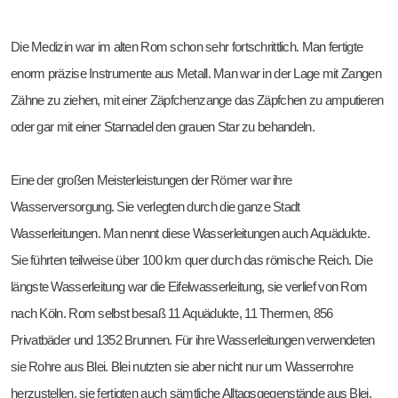
Die Medizin war im alten Rom schon sehr fortschrittlich. Man fertigte
enorm präzise Instrumente aus Metall. Man war in der Lage mit Zangen
Zähne zu ziehen, mit einer Zäpfchenzange das Zäpfchen zu amputieren
oder gar mit einer Starnadel den grauen Star zu behandeln.
Eine der großen Meisterleistungen der Römer war ihre
Wasserversorgung. Sie verlegten durch die ganze Stadt
Wasserleitungen. Man nennt diese Wasserleitungen auch Aquädukte.
Sie führten teilweise über 100 km quer durch das römische Reich. Die
längste Wasserleitung war die Eifelwasserleitung, sie verlief von Rom
nach Köln. Rom selbst besaß 11 Aquädukte, 11 Thermen, 856
Privatbäder und 1352 Brunnen. Für ihre Wasserleitungen verwendeten
sie Rohre aus Blei. Blei nutzten sie aber nicht nur um Wasserrohre
herzustellen, sie fertigten auch sämtliche Alltagsgegenstände aus Blei,