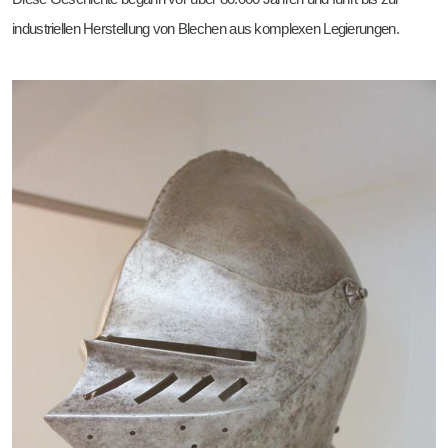
Rundbiegen
Wehrtechnik DIN 2303
industriellen Herstellung von Blechen aus komplexen Legierungen.
Scheren
Mehr Möglichkeiten
Stanzen
Gleitschleifen