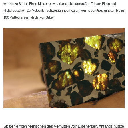
wurden zu Beginn Eisen-Meteoriten verarbeitet, die zum großen Teil aus Eisen und
Nickel bestehen. Da Meteoriten schwer zu finden waren, konnte der Preis für Eisen bis zu
100 Mal teurer sein als der von Silber.
Später lernten Menschen das Verhütten von Eisenerzen. Anfangs nutzte