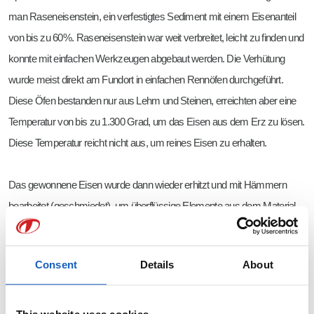
man Raseneisenstein, ein verfestigtes Sediment mit einem Eisenanteil
von bis zu 60%. Raseneisenstein war weit verbreitet, leicht zu finden und
konnte mit einfachen Werkzeugen abgebaut werden. Die Verhütung
wurde meist direkt am Fundort in einfachen Rennöfen durchgeführt.
Diese Öfen bestanden nur aus Lehm und Steinen, erreichten aber eine
Temperatur von bis zu 1.300 Grad, um das Eisen aus dem Erz zu lösen.
Diese Temperatur reicht nicht aus, um reines Eisen zu erhalten.
Das gewonnene Eisen wurde dann wieder erhitzt und mit Hämmern
bearbeitet (geschmiedet), um überflüssige Elemente aus dem Material
zu entfernen. Dieses Schmiedeeisen war sehr rein Eisen und enthielt nur
sehr geringe Mengen Kohlenstoff (< 0,08%). Infolgedessen konnte es
Consent
Details
About
nicht durch Temperaturbehandlungen (z. B. Erhitzen und schnelles
Abkühlen) gehärtet werden.