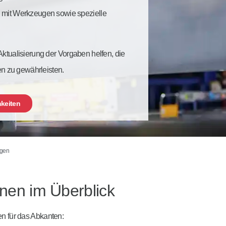
n mit Werkzeugen sowie spezielle
tualisierung der Vorgaben helfen, die
en zu gewährleisten.
hkeiten
ngen
onen im Überblick
en für das Abkanten: