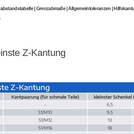
habstandstabelle | Grenzabmaße | Allgemeintoleranzen | Hilfskant
n
einste Z-Kantung